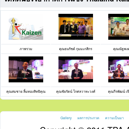
ภาพรวม
คุณธนรัชต์ กุมมะกสิกร
คุณณัฐพงศ์ 
คุณสมชาย ลิ้มทองสิทธิคุณ
คุณชัยรัตน์ โกศลวาทะวงศ์
คุณกีรพัฒน์ เ
Gallery
ผลการประกวด
ความเป็นมา